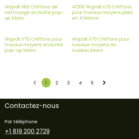
Wypall X60 Chiffons de
41200 Wypall X70 Chiffons
nettoyage en boîte pop-
pour travaux moyens pliés
up blanc
en 4 blancs
Wypall X70 Chiffons pour
Wypall X70 Chiffons pour
travaux moyens en boîte
travaux moyens en
pop-up blanc
rouleau blanc
1
2
3
4
5
Contactez-nous
Par téléphone
+1 819 200 2729