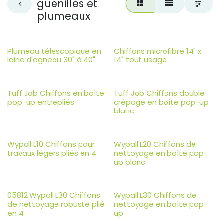
guenilles et
plumeaux
Plumeau télescopique en
Chiffons microfibre 14" x
laine d'agneau 30" à 40"
14" tout usage
Tuff Job Chiffons en boîte
Tuff Job Chiffons double
pop-up entrepliés
crêpage en boîte pop-up
blanc
Wypall L10 Chiffons pour
Wypall L20 Chiffons de
travaux légers pliés en 4
nettoyage en boîte pop-
up blanc
05812 Wypall L30 Chiffons
Wypall L30 Chiffons de
de nettoyage robuste plié
nettoyage en boîte pop-
en 4
up