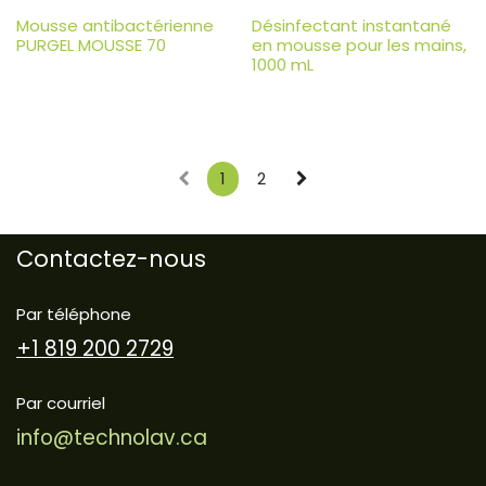
Mousse antibactérienne
Désinfectant instantané
PURGEL MOUSSE 70
en mousse pour les mains,
1000 mL
1
2
Contactez-nous
Par téléphone
+1 819 200 2729
Par courriel
info@technolav.ca