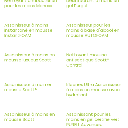
Nettoyant antibactérien
Désinfectant à mains en
pour les mains Manoxx
gel Purgel
Assainisseur à mains
Assainisseur pour les
instantané en mousse
mains à base d'alcool en
InstantFOAM
mousse AUTOFOAM
Assainisseur à mains en
Nettoyant mousse
mousse luxueux Scott
antiseptique Scott®
Control
Assainisseur à main en
Kleenex Ultra Assainisseur
mousse Scott®
à mains en mousse avec
hydratant
Assainisseur à mains en
Assainissant pour les
mousse Scott
mains en gel certifié vert
PURELL Advanced