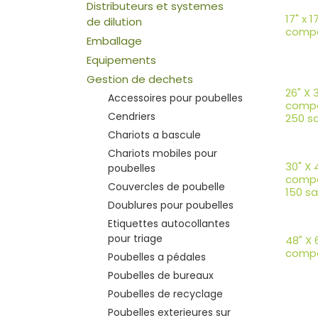
Distributeurs et systemes
17" x 
de dilution
compo
Emballage
Equipements
Gestion de dechets
26" X 
Accessoires pour poubelles
compo
Cendriers
250 s
Chariots a bascule
Chariots mobiles pour
30" X 
poubelles
compo
Couvercles de poubelle
150 sa
Doublures pour poubelles
Etiquettes autocollantes
pour triage
48" X 
compo
Poubelles a pédales
Poubelles de bureaux
Poubelles de recyclage
Poubelles exterieures sur