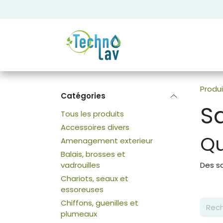
Se rendre au contenu
Produi
Catégories
S
Tous les produits
Accessoires divers
Qu
Amenagement exterieur
Balais, brosses et
vadrouilles
Des s
Chariots, seaux et
essoreuses
Chiffons, guenilles et
plumeaux