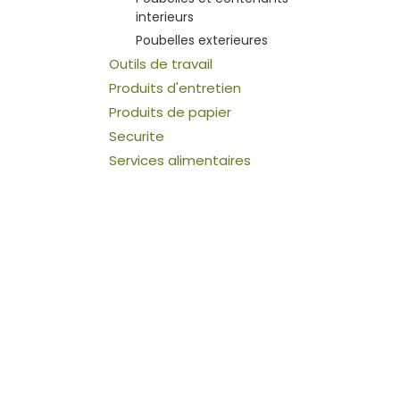
interieurs
Poubelles exterieures
Outils de travail
Produits d'entretien
Produits de papier
Securite
Services alimentaires
Soins et hygiene
corporelle
Systemes pour salles de
toilettes
Tapis d'entree et anti-
fatigue
Contacte
nous