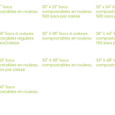
17" Sacs
20" X 22" Sacs
22" x 24" 
stables en rouleau
compostables en rouleau
composta
500 sacs par caisse
500 sacs 
36" Sacs à ordures
26" X 36" Sacs à ordures
28" X 44"
stables réguliers
compostables en rouleau
composta
acs/caisse
150 sacs 
42" Sacs
33" X 39" Sacs
33" X 48"
stables en rouleau
compostables en rouleau
composta
cs par caisse
60" Sacs
stables en rouleau