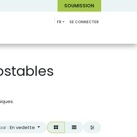
SOUMI
SSION
FR
SE CONNECTER
Catalogue
ostables
iques.
En vedette
par :