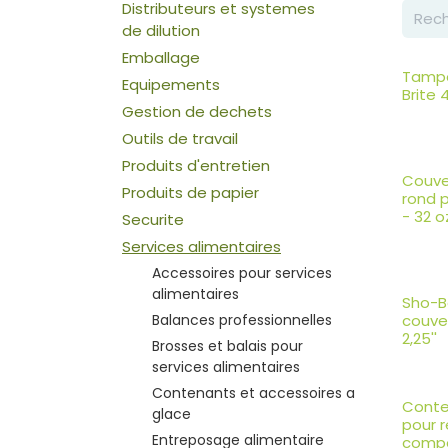
Distributeurs et systemes
de dilution
Emballage
Tampo
Equipements
Brite
Gestion de dechets
Outils de travail
Produits d'entretien
Couve
Produits de papier
rond 
- 32 o
Securite
Services alimentaires
Accessoires pour services
alimentaires
Sho-B
couver
Balances professionnelles
2,25''
Brosses et balais pour
services alimentaires
Contenants et accessoires a
Conte
glace
pour 
Entreposage alimentaire
comp