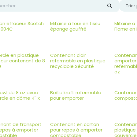
Trier 
n effaceur Scotch
Mitaine à four en tissu
Mitaine à
 4004C
éponge gauffré
Flame en 
rcle en plastique
Contenant clair
Contenan
pour contenant de 8
refermable en plastique
emporter
z
recyclable Sécurité
refermabl
oz
owl de 8 oz avec
Boîte kraft refermable
Contenant
cle en dôme 4'' x
pour emporter
compost
nant de transport
Contenant en carton
Contenan
repas à emporter
pour repas à emporter
plastique
ostable
compostable
couvercle