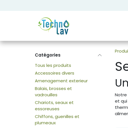
Se rendre au contenu
Produi
Catégories
Se
Tous les produits
Accessoires divers
Un
Amenagement exterieur
Balais, brosses et
vadrouilles
Notre 
et qui
Chariots, seaux et
thermo
essoreuses
alimen
Chiffons, guenilles et
plumeaux