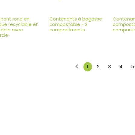
nant rond en
Contenants à bagasse
Contenan
que recyclable et
compostable - 2
composta
isable avec
compartiments
comparti
rcle
1
2
3
4
5