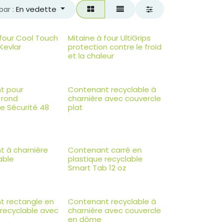
En vedette
par :
 four Cool Touch
Mitaine à four UltiGrips
Kevlar
protection contre le froid
et la chaleur
t pour
Contenant recyclable à
 rond
charnière avec couvercle
e Sécurité 48
plat
 à charnière
Contenant carré en
able
plastique recyclable
Smart Tab 12 oz
t rectangle en
Contenant recyclable à
 recyclable avec
charnière avec couvercle
en dôme