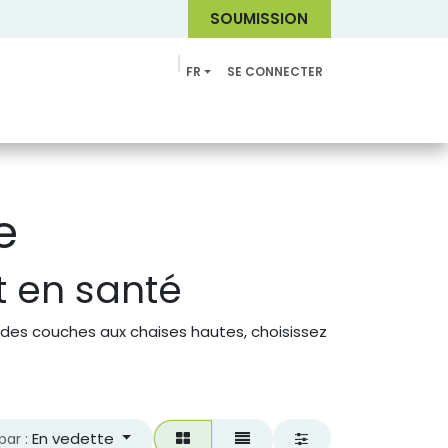
SOUMI
SSION
FR
SE CONNECTER
Catalogue
e
t en santé
t des couches aux chaises hautes, choisissez
En vedette
par :