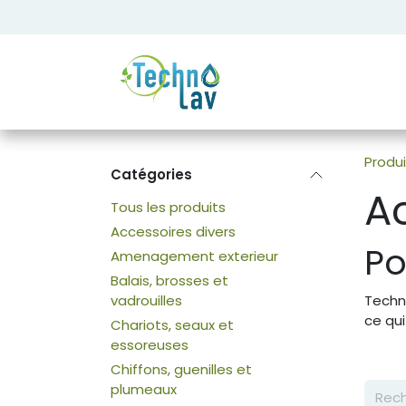
Se rendre au contenu
Produi
Catégories
A
Tous les produits
Accessoires divers
Po
Amenagement exterieur
Balais, brosses et
vadrouilles
Techn
ce qui
Chariots, seaux et
essoreuses
Chiffons, guenilles et
plumeaux