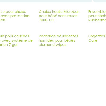
tte pour chaise
Chaise haute Microban
Ensemble 
 avec protection
pour bébé sans roues
pour cha
ban
7806-08
Rubberma
lle pour couches
Recharge de lingettes
Lingettes
e avec système de
humides pour bébés
Care
ation 7 gal
Diamond Wipes