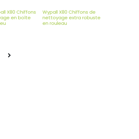
all X80 Chiffons
Wypall X80 Chiffons de
yage en boîte
nettoyage extra robuste
leu
en rouleau