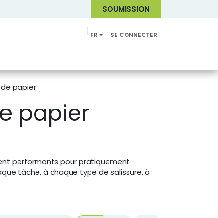
SOUMI
SSION
FR
SE CONNECTER
Catalogue
s de papier
de papier
ent performants pour pratiquement
que tâche, à chaque type de salissure, à