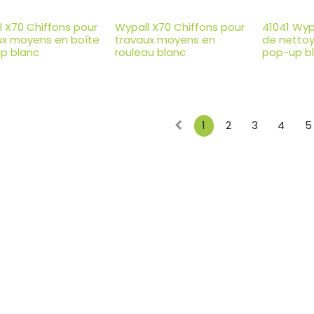
l X70 Chiffons pour
Wypall X70 Chiffons pour
41041 Wyp
ux moyens en boîte
travaux moyens en
de netto
p blanc
rouleau blanc
pop-up b
1
2
3
4
5