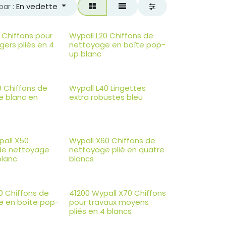
En vedette
par :
0 Chiffons pour
Wypall L20 Chiffons de
gers pliés en 4
nettoyage en boîte pop-
up blanc
0 Chiffons de
Wypall L40 Lingettes
e blanc en
extra robustes bleu
pall X50
Wypall X60 Chiffons de
 de nettoyage
nettoyage plié en quatre
blanc
blancs
0 Chiffons de
41200 Wypall X70 Chiffons
e en boîte pop-
pour travaux moyens
pliés en 4 blancs