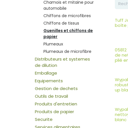
Chamois et mitaine pour
automobile
Chiffons de microfibres
Tuff J
Chiffons de tissus
boîte
Guenilles et chiffons de
papier
Plumeaux
05812 
Plumeaux de microfibre
de ne
Distributeurs et systemes
plié e
de dilution
Emballage
Wypall
Equipements
robus
Gestion de dechets
up bl
Outils de travail
Produits d'entretien
Wypal
Produits de papier
netto
Securite
blanc
Services alimentaires