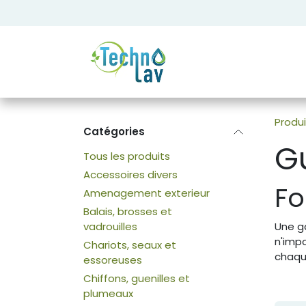
Se rendre au contenu
Produi
Catégories
Gu
Tous les produits
Accessoires divers
Fo
Amenagement exterieur
Balais, brosses et
vadrouilles
Une g
n'imp
Chariots, seaux et
chaque
essoreuses
Chiffons, guenilles et
plumeaux