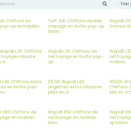
Trier 
ob Chiffons en
Tuff Job Chiffons double
Wypall L1
 pop-up entrepliés
crêpage en boîte pop-up
travaux lé
blanc
Wypall L30 Chiffons
Wypall L30 Chiffons de
Wypall L3
ttoyage robuste
nettoyage en boîte pop-
nettoyag
n 4
up
rouleau
 L40 Chiffons extra
05701 Wypall L40
35025 Wy
tes en boîte pop-
Lingettes extra robustes
Chiffons
anc
pliés en 4
plié en 4 
l X60 Chiffons de
Wypall X60 Chiffons de
Wypall X6
yage en rouleau
nettoyage en rouleau
nettoyag
bleu
up blanc